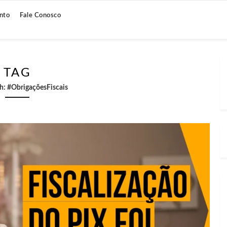
nto
Fale Conosco
TAG
th:
#ObrigaçõesFiscais