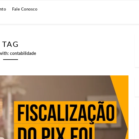
nto
Fale Conosco
TAG
with:
contabilidade