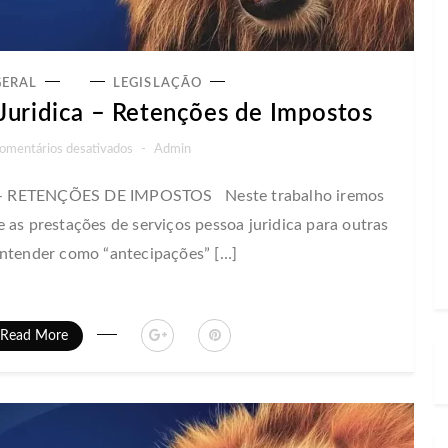
GERAL
LEGISLAÇÃO
Juridica – Retenções de Impostos
em
omentários desativados
-
Admin
Serviços
 RETENÇÕES DE IMPOSTOS Neste trabalho iremos
Prestados
 as prestações de serviços pessoa juridica para outras
Pessoa
Juridica
entender como “antecipações” […]
–
Retenções
de
Read More
Impostos