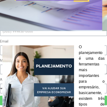
Nome
Celular
Email
O
planejamento
é uma das
Mensagem
ferramentas
mais
importantes
Assunto
para o
empresário,
basicamente,
existem três
Enviar
tipos de