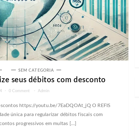
SEM CATEGORIA
ize seus débitos com desconto
24
-
0 Comment
-
Admin
descontos https://youtu.be/7EaDQOAt_jQ O REFIS
de única para regularizar débitos fiscais com
contos progressivos em multas […]