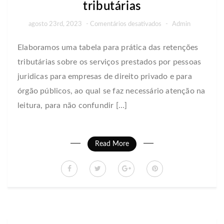
tributárias
em
agosto 23rd, 2023
-
Comentários desativados
-
Admin
Tabela
Elaboramos uma tabela para prática das retenções
prática
tributárias sobre os serviços prestados por pessoas
retenções
tributárias
juridicas para empresas de direito privado e para
órgão públicos, ao qual se faz necessário atenção na
leitura, para não confundir […]
Read More