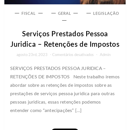
FISCAL
GERAL
LEGISLAÇÃO
Serviços Prestados Pessoa
Juridica – Retenções de Impostos
em
agosto 23rd, 2023
-
Comentários desativados
-
Admin
Serviços
SERVIÇOS PRESTADOS PESSOA JURIDICA –
Prestados
RETENÇÕES DE IMPOSTOS Neste trabalho iremos
Pessoa
Juridica
abordar sobre as retenções de impostos sobre as
–
prestações de serviços pessoa juridica para outras
Retenções
pessoas juridicas, essas retenções podemos
de
entender como “antecipações” […]
Impostos