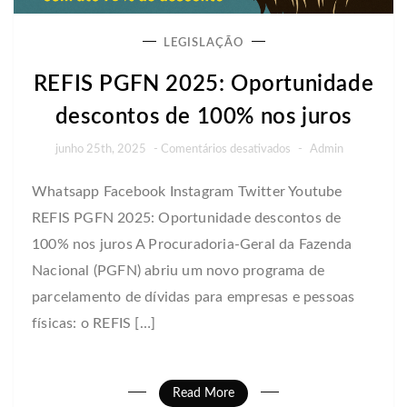
LEGISLAÇÃO
REFIS PGFN 2025: Oportunidade
descontos de 100% nos juros
em
junho 25th, 2025
-
Comentários desativados
-
Admin
REFIS
Whatsapp Facebook Instagram Twitter Youtube
PGFN
REFIS PGFN 2025: Oportunidade descontos de
2025:
Oportunidade
100% nos juros A Procuradoria-Geral da Fazenda
descontos
Nacional (PGFN) abriu um novo programa de
de
parcelamento de dívidas para empresas e pessoas
100%
físicas: o REFIS […]
nos
juros
Read More